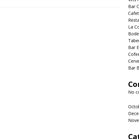
Bar C
Cafet
Rest
La C
Bode
Tabe
Bar E
Cofe
Cerve
Bar B
Co
No c
Octo
Dece
Nove
Ca