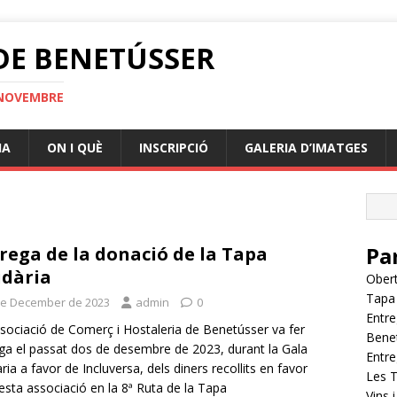
 DE BENETÚSSER
E NOVEMBRE
IA
ON I QUÈ
INSCRIPCIÓ
GALERIA D’IMATGES
Pa
rega de la donació de la Tapa
idària
Obert
Tapa 
de December de 2023
admin
0
Entre
sociació de Comerç i Hostaleria de Benetússer va fer
Bene
ga el passat dos de desembre de 2023, durant la Gala
Entre
ària a favor de Incluversa, dels diners recollits en favor
Les 
esta associació en la 8ª Ruta de la Tapa
Vins 