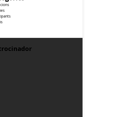
cions
ies
cipants
is
trocinador