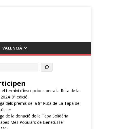
VALENCIÀ
rticipen
 el termini d’inscripcions per a la Ruta de la
2024. 9ª edició.
ga dels premis de la 8ª Ruta de La Tapa de
tússer
ga de la donació de la Tapa Solidària
Tapes Més Populars de Benetússer
i Més