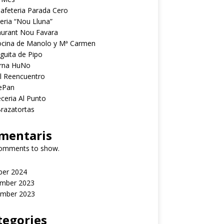
afeteria Parada Cero
eria “Nou Lluna”
aurant Nou Favara
ocina de Manolo y Mª Carmen
guita de Pipo
rna HuNo
l Reencuentro
ePan
ceria Al Punto
razatortas
mentaris
omments to show.
ber 2024
mber 2023
mber 2023
tegories