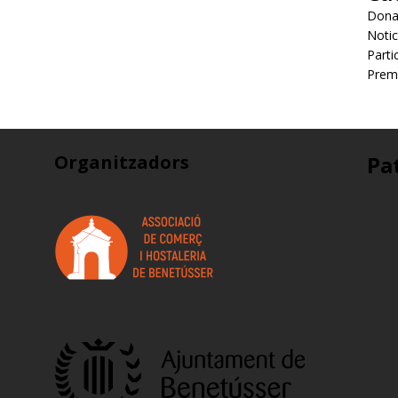
Dona
Notic
Parti
Prem
Organitzadors
Pa