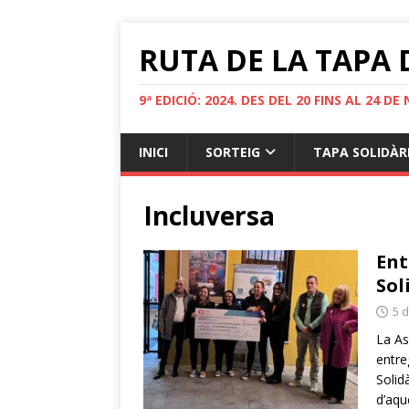
RUTA DE LA TAPA
9ª EDICIÓ: 2024. DES DEL 20 FINS AL 24 D
INICI
SORTEIG
TAPA SOLIDÀR
Incluversa
Ent
Sol
5 
La As
entre
Solid
d’aqu