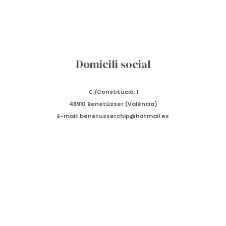
Domicili social
C./Constitució, 1
46910 Benetússer (València)
E-mail: benetusserchip@hotmail.es