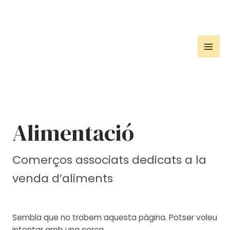
Vés
al
contingut
Mai
Men
Alimentació
Comerços associats dedicats a la
venda d’aliments
Sembla que no trobem aquesta pàgina. Potser voleu
intentar amb una cerca.