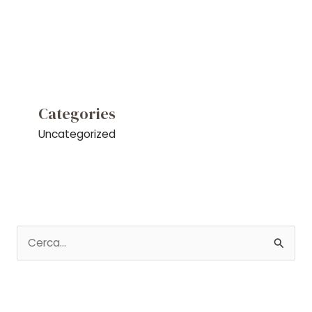
Categories
Uncategorized
C
e
r
c