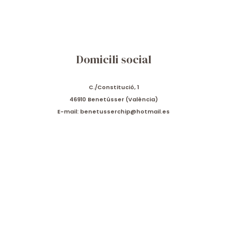
Domicili social
C./Constitució, 1
46910 Benetússer (València)
E-mail: benetusserchip@hotmail.es