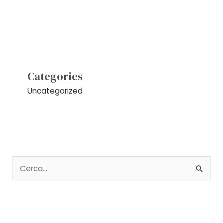
Categories
Uncategorized
C
e
r
c