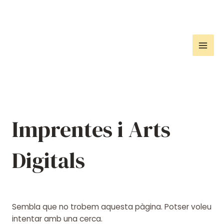
Vés
al
contingut
Mai
Men
Imprentes i Arts
Digitals
Sembla que no trobem aquesta pàgina. Potser voleu
intentar amb una cerca.