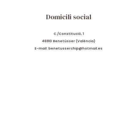
Domicili social
C./Constitució, 1
46910 Benetússer (València)
E-mail: benetusserchip@hotmail.es