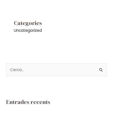
Categories
Uncategorized
C
e
r
c
a
Entrades recents
: