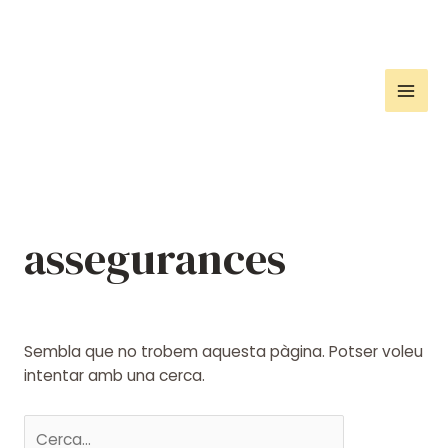
Vés
al
contingut
Mai
Men
assegurances
Sembla que no trobem aquesta pàgina. Potser voleu
intentar amb una cerca.
Cerca: