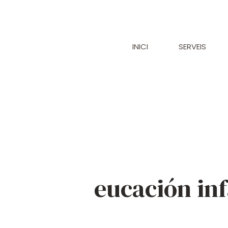
Vés
al
contingut
INICI
SERVEIS
eucación inf