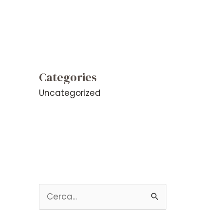
Categories
Uncategorized
C
e