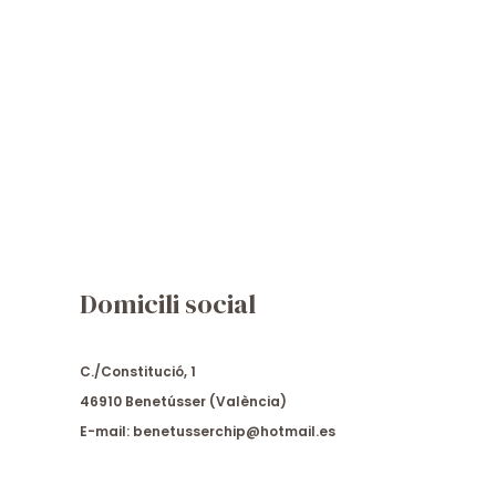
Domicili social
C./Constitució, 1
46910 Benetússer (València)
E-mail: benetusserchip@hotmail.es