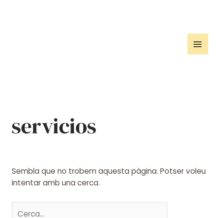
Vés
al
contingut
Mai
Men
servicios
Sembla que no trobem aquesta pàgina. Potser voleu
intentar amb una cerca.
Cerca: