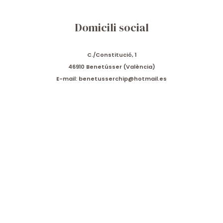
Domicili social
C./Constitució, 1
46910 Benetússer (València)
E-mail: benetusserchip@hotmail.es