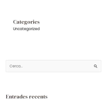
Categories
Uncategorized
C
e
r
c
a
Entrades recents
: